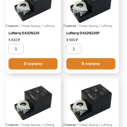
Главная
/ Товар Бренд / Lufberg
Главная
/ Товар Бренд / Lufberg
Lufberg DA02N220
Lufberg DA02N220P
5 810
₽
9 500
₽
К
К
о
о
л
л
В корзину
В корзину
и
и
ч
ч
е
е
с
с
т
т
в
в
о
о
т
т
о
о
Главная
/ Товар Бренд / Lufberg
Главная
/ Товар Бренд / Lufberg