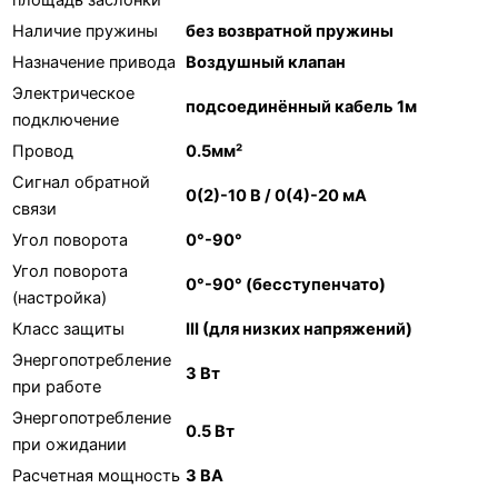
Наличие пружины
без возвратной пружины
Назначение привода
Воздушный клапан
Электрическое
подсоединённый кабель 1м
подключение
Провод
0.5мм²
Сигнал обратной
0(2)-10 В / 0(4)-20 мА
связи
Угол поворота
0°-90°
Угол поворота
0°-90° (бесступенчато)
(настройка)
Класс защиты
III (для низких напряжений)
Энергопотребление
3 Вт
при работе
Энергопотребление
0.5 Вт
при ожидании
Расчетная мощность
3 ВА