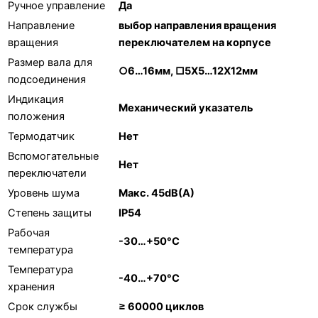
Ручное управление
Да
Направление
выбор направления вращения
вращения
переключателем на корпусе
Размер вала для
○6…16мм, □5X5…12X12мм
подсоединения
Индикация
Механический указатель
положения
Термодатчик
Нет
Вспомогательные
Нет
переключатели
Уровень шума
Макс. 45dB(A)
Степень защиты
IP54
Рабочая
-30…+50°С
температура
Температура
-40…+70°С
хранения
Срок службы
≥ 60000 циклов