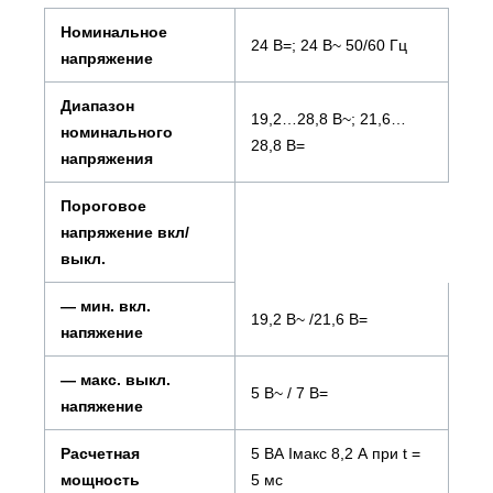
Номинальное
24 В=; 24 В~ 50/60 Гц
напряжение
Диапазон
19,2…28,8 В~; 21,6…
номинального
28,8 В=
напряжения
Пороговое
напряжение вкл/
выкл.
— мин. вкл.
19,2 В~ /21,6 В=
напяжение
— макс. выкл.
5 В~ / 7 В=
напяжение
Расчетная
5 ВА Iмакс 8,2 А при t =
мощность
5 мс