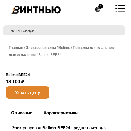
Перейти
0
Cart
к
содержимому
Главная
/
Электроприводы
/
Belimo
/
Приводы для клапанов
дымоудаления
/ Belimo BEE24
Belimo BEE24
18 100
₽
Узнать цену
Описание
Характеристики
Электропривод
Belimo BEE24
предназначен для