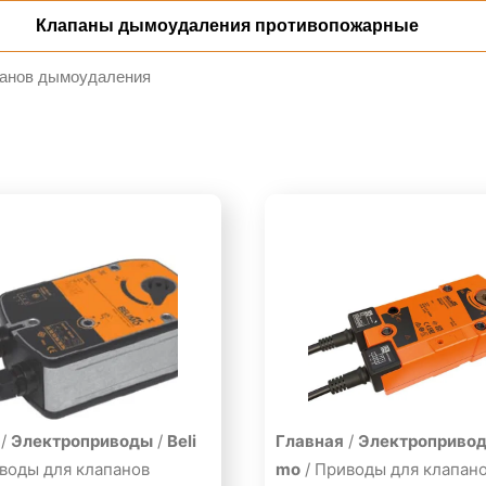
Клапаны дымоудаления противопожарные
панов дымоудаления
/
Электроприводы
/
Beli
Главная
/
Электроприво
воды для клапанов
mo
/ Приводы для клапан