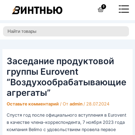
Перейти
Навигация
0
Cart
к
по
содержимому
записям
Заседание продуктовой
группы Eurovent
“Воздухообрабатывающие
агрегаты”
Оставьте комментарий
/ От
admin
/
28.07.2024
Спустя год после официального вступления в Eurovent
в качестве члена-корреспондента, 7 ноября 2023 года
компания Belimo с удовольствием провела первое