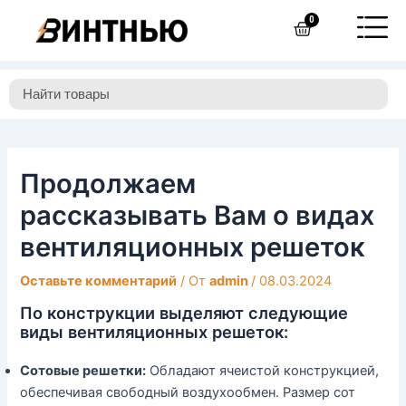
Перейти
Навигация
0
Cart
к
по
содержимому
записям
Продолжаем
рассказывать Вам о видах
вентиляционных решеток
Оставьте комментарий
/ От
admin
/
08.03.2024
По конструкции выделяют следующие
виды вентиляционных решеток:
Сотовые решетки:
Обладают ячеистой конструкцией,
обеспечивая свободный воздухообмен. Размер сот