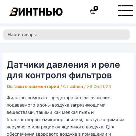
Перейти
Навигация
0
Cart
к
по
содержимому
записям
Датчики давления и реле
для контроля фильтров
Оставьте комментарий
/ От
admin
/
28.06.2024
Фильтры помогают предотвратить загрязнение
подаваемого в зоны воздуха загрязняющими
веществами, такими как мелкая пыль и
болезнетворные микроорганизмы, поступающими из
наружного или рециркуляционного воздуха. Для
обеспечения здорового воздуха в помещении и