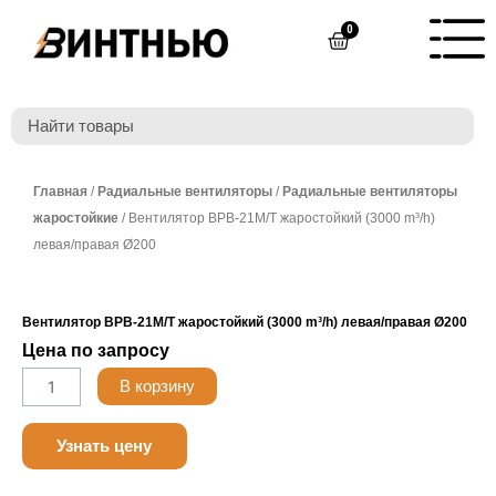
Перейти
0
Cart
к
содержимому
Главная
/
Радиальные вентиляторы
/
Радиальные вентиляторы
жаростойкие
/ Вентилятор ВРВ-21М/T жаростойкий (3000 m³/h)
левая/правая Ø200
Вентилятор ВРВ-21М/T жаростойкий (3000 m³/h) левая/правая Ø200
Цена по запросу
Количество
В корзину
товара
Belimo
Узнать цену
LF230