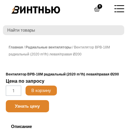
Перейти
0
Cart
к
содержимому
Главная
/
Радиальные вентиляторы
/ Вентилятор ВРВ-18М
радиальный (2020 m³/h) левая/правая Ø200
Вентилятор ВРВ-18М радиальный (2020 m³/h) левая/правая Ø200
Цена по запросу
Количество
В корзину
товара
Nanotek
Узнать цену
LF24B
3.0
Описание