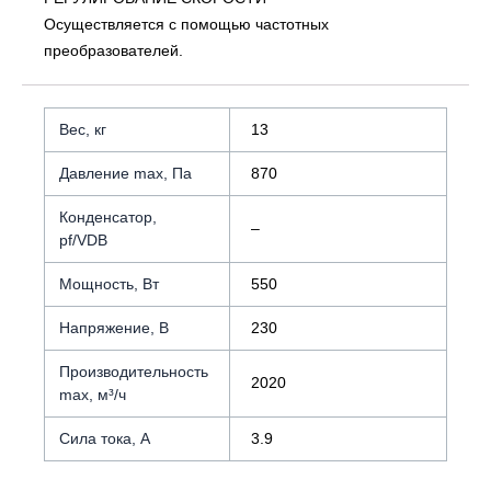
Осуществляется с помощью частотных
преобразователей.
Вес, кг
13
Давление max, Па
870
Конденсатор,
–
pf/VDB
Мощность, Вт
550
Напряжение, В
230
Производительность
2020
max, м³/ч
Сила тока, А
3.9