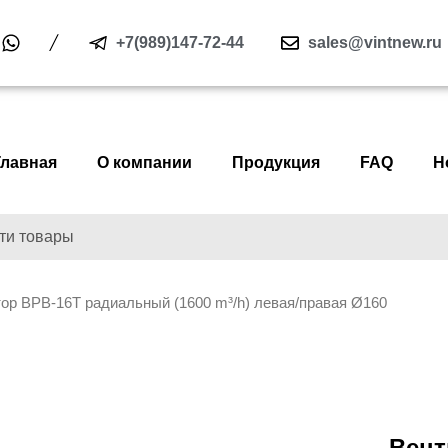
+7(989)147-72-44
sales@vintnew.ru
Главная
О компании
Продукция
FAQ
Н
ор ВРВ-16Т радиальный (1600 m³/h) левая/правая Ø160
Вент