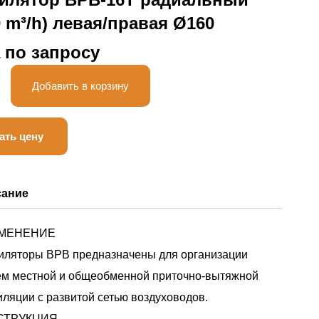
0 m³/h) левая/правая Ø160
 по запросу
ство
Добавить в корзину
-
ать цену
сание
МЕНЕНИЕ
иляторы ВРВ предназначены для организации
ем местной и общеобменной приточно-вытяжной
иляции с развитой сетью воздуховодов.
СТРУКЦИЯ