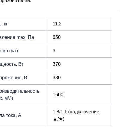
бразователей.
, кг
11.2
вление max, Па
650
л-во фаз
3
щность, Вт
370
пряжение, В
380
оизводительность
1600
, м³/ч
1.8/1.1 (подключение
ла тока, А
▲/★)