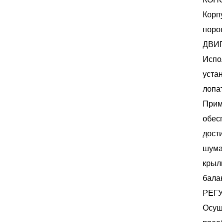
Корп
поро
ДВИ
Испо
уста
лопа
Прим
обес
дост
шума
крыл
бала
РЕГ
Осущ