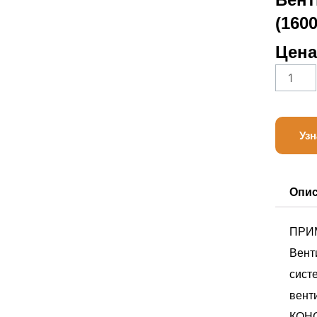
(160
Цена
Количе
товара
Belimo
NF230A
Узн
S2
Опи
ПРИ
Вент
сист
вент
КОН