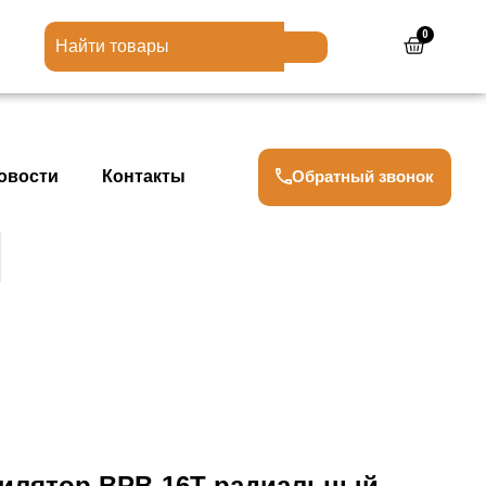
0
Cart
Обратный звонок
овости
Контакты
илятор ВРВ-16Т радиальный