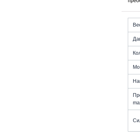
прео
Вес
Да
Ко
Мо
На
Пр
max
Си