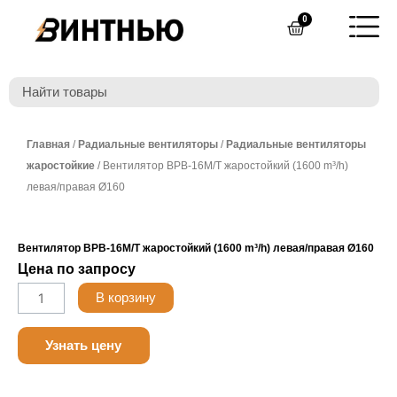
Перейти
0
Cart
к
содержимому
Главная
/
Радиальные вентиляторы
/
Радиальные вентиляторы
жаростойкие
/ Вентилятор ВРВ-16М/T жаростойкий (1600 m³/h)
левая/правая Ø160
Вентилятор ВРВ-16М/T жаростойкий (1600 m³/h) левая/правая Ø160
Цена по запросу
Количество
В корзину
товара
Belimo
Узнать цену
LF230