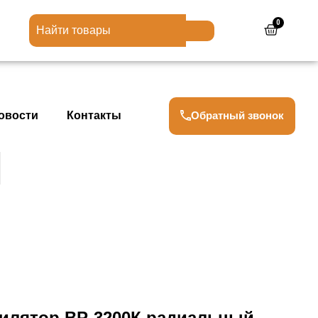
0
Cart
Обратный звонок
овости
Контакты
илятор ВР-3200К радиальный