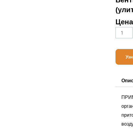
(улит
Цена
Количе
товара
Belimo
LF230
Узн
Опи
ПРИМ
орга
прит
возд