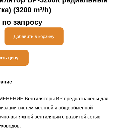
ка) (3200 m³/h)
 по запросу
ство
Добавить в корзину
ать цену
сание
ЕНЕНИЕ Вентиляторы ВР предназначены для
низации систем местной и общеобменной
очно-вытяжной вентиляции с развитой сетью
уховодов.