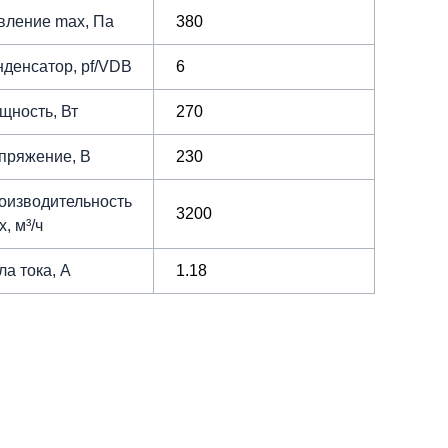
вление max, Па
380
нденсатор, pf/VDB
6
щность, Вт
270
пряжение, В
230
оизводительность
3200
, м³/ч
ла тока, А
1.18