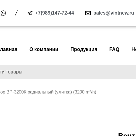
+7(989)147-72-44
sales@vintnew.ru
Главная
О компании
Продукция
FAQ
Н
ор ВР-3200К радиальный (улитка) (3200 m³/h)
Вент