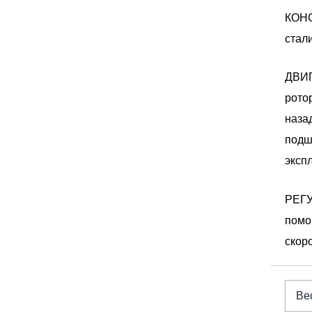
КОНС
стал
ДВИГ
рото
наза
подш
эксп
РЕГУ
помо
скор
Вес