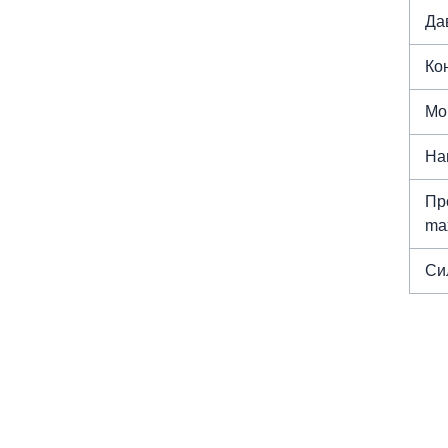
Да
Ко
Мо
На
Пр
max
Си