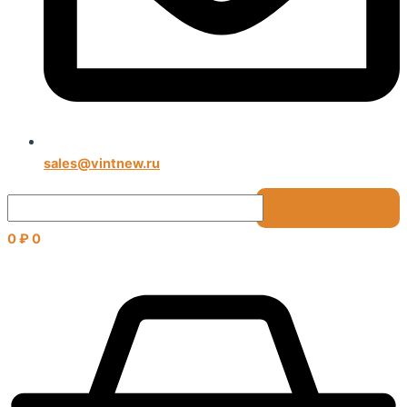
sales@vintnew.ru
0
₽
0