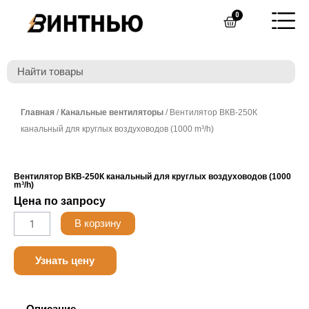
Перейти
0
Cart
к
содержимому
Главная
/
Канальные вентиляторы
/ Вентилятор ВКВ-250К
канальный для круглых воздуховодов (1000 m³/h)
Вентилятор ВКВ-250К канальный для круглых воздуховодов (1000
m³/h)
Цена по запросу
Количество
В корзину
товара
Nanotek
Узнать цену
LF24B
3.0
Описание