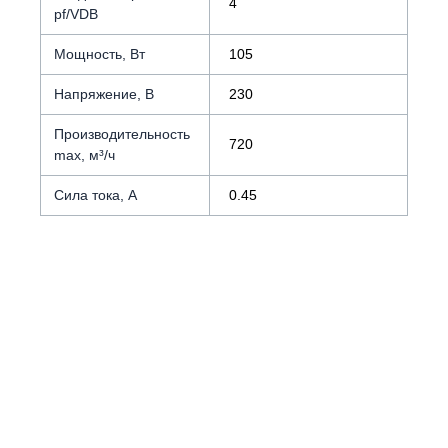
4
pf/VDB
Мощность, Вт
105
Напряжение, В
230
Производительность
720
max, м³/ч
Сила тока, А
0.45