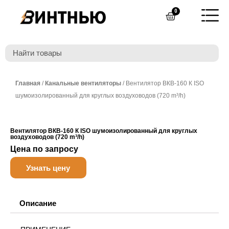
Перейти
0
Cart
к
содержимому
Главная
/
Канальные вентиляторы
/ Вентилятор ВКВ-160 К ISO
шумоизолированный для круглых воздуховодов (720 m³/h)
Вентилятор ВКВ-160 К ISO шумоизолированный для круглых
воздуховодов (720 m³/h)
Цена по запросу
Узнать цену
Описание