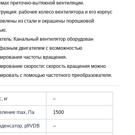
емах приточно-вытяжной вентиляции.
трукция: рабочее колесо вентилятора и его корпус
товлены из стали и окрашены порошковой
ью.
атель: Канальный вентилятор оборудован
фазным двигателем с возможностью
лирования частоты вращения.
лирование скорости: скорость вращения можно
лировать с помощью частотного преобразователя.
, кг
–
вление max, Па
1500
нденсатор, pf/VDB
–