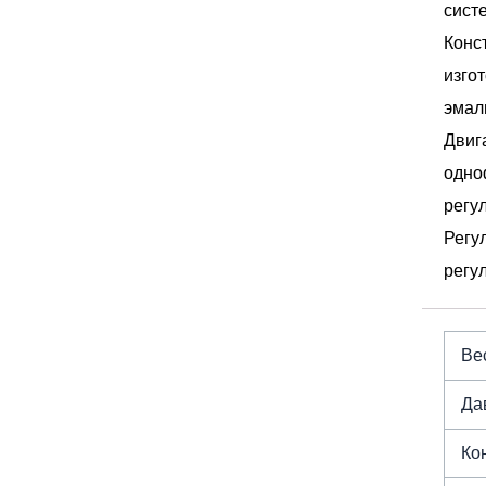
сист
Конс
изго
эмал
Двиг
одно
регу
Регу
регу
Вес
Да
Ко