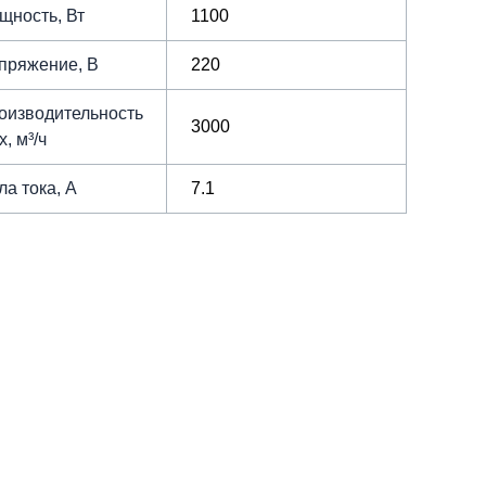
щность, Вт
1100
пряжение, В
220
оизводительность
3000
, м³/ч
ла тока, А
7.1