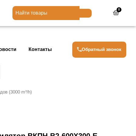
0
Cart
Обратный звонок
овости
Контакты
ов (3000 m³/h)
илятор ВКПН-В2-600Х300-E