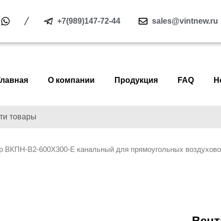
+7(989)147-72-44
sales@vintnew.ru
Главная
О компании
Продукция
FAQ
Н
р ВКПН-В2-600Х300-E канальный для прямоугольных воздуховод
Вент