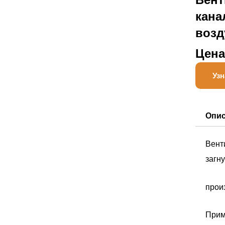
кана
возд
Цена
Узн
Опи
Вент
загн
прои
Прим