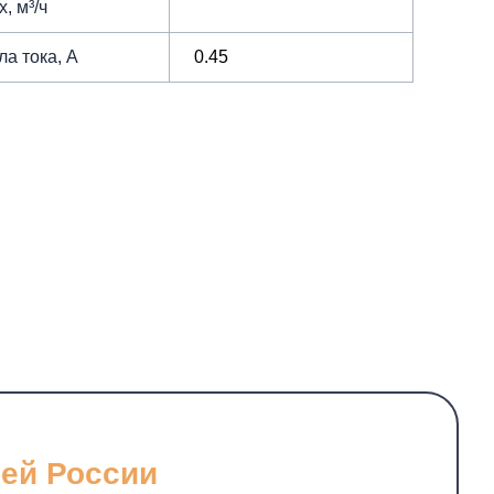
, м³/ч
ла тока, А
0.45
сей России