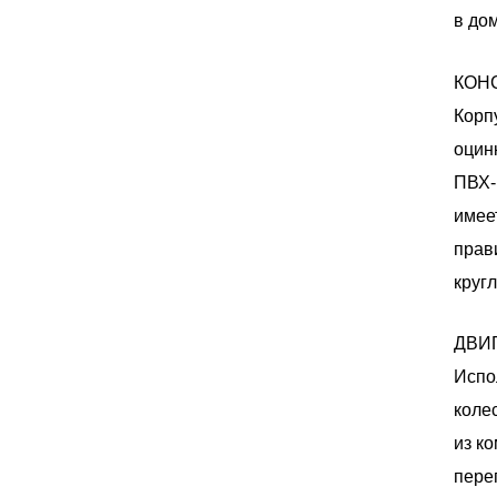
в до
КОН
Корп
оцин
ПВХ-
имее
прав
круг
ДВИ
Испо
коле
из к
пере