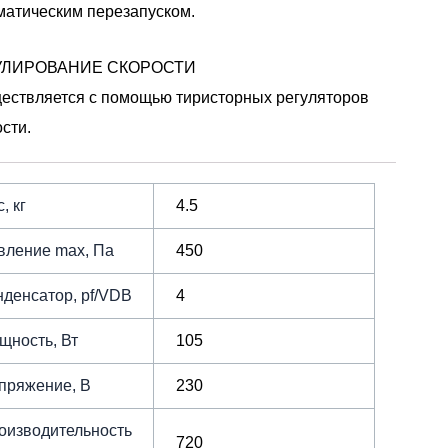
матическим перезапуском.
УЛИРОВАНИЕ СКОРОСТИ
ествляется с помощью тиристорных регуляторов
ости.
, кг
4.5
вление max, Па
450
нденсатор, pf/VDB
4
щность, Вт
105
пряжение, В
230
оизводительность
720