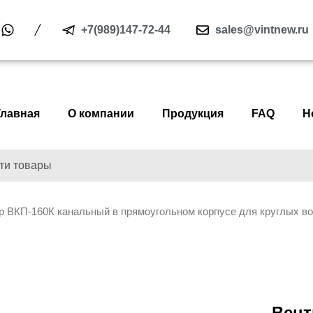
+7(989)147-72-44
sales@vintnew.ru
Главная
О компании
Продукция
FAQ
Н
р ВКП-160К канальный в прямоугольном корпусе для круглых во
Вент