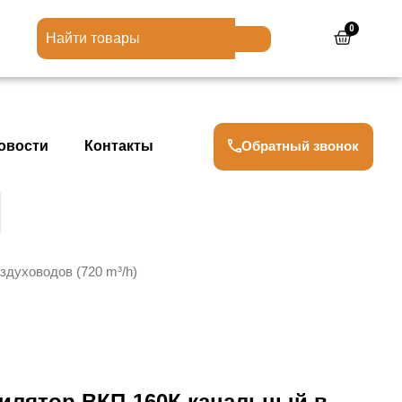
0
Cart
Обратный звонок
овости
Контакты
здуховодов (720 m³/h)
илятор ВКП-160К канальный в