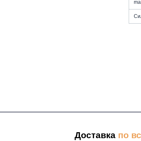
max
Си
Доставка
по в