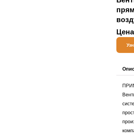
прям
возд
Цена
Узн
Опи
ПРИ
Вент
сист
прос
прои
комп