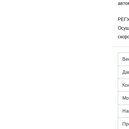
авто
РЕГ
Осущ
скор
Вес
Да
Ко
Мо
На
Пр