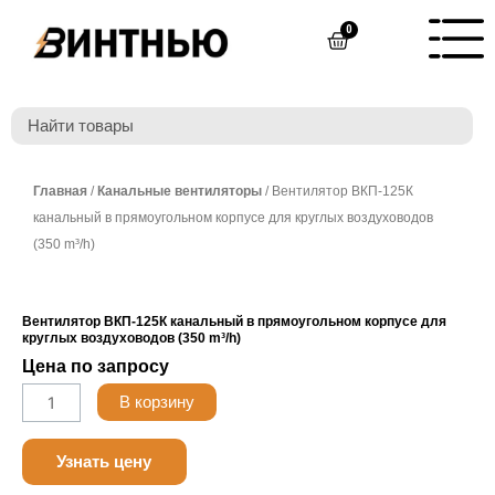
Перейти
0
Cart
к
содержимому
Главная
/
Канальные вентиляторы
/ Вентилятор ВКП-125К
канальный в прямоугольном корпусе для круглых воздуховодов
(350 m³/h)
Вентилятор ВКП-125К канальный в прямоугольном корпусе для
круглых воздуховодов (350 m³/h)
Цена по запросу
Количество
В корзину
товара
Nanotek
Узнать цену
LF24B