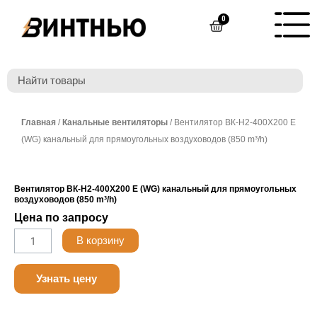
Перейти
0
Cart
к
содержимому
Главная
/
Канальные вентиляторы
/ Вентилятор ВК-Н2-400Х200 E
(WG) канальный для прямоугольных воздуховодов (850 m³/h)
Вентилятор ВК-Н2-400Х200 E (WG) канальный для прямоугольных
воздуховодов (850 m³/h)
Цена по запросу
Количество
В корзину
товара
Belimo
Узнать цену
NF230A-
S2