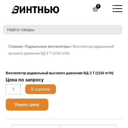
Перейти
0
Cart
к
содержимому
Главная
/
Радиальные вентиляторы
/ Вентилятор радиальный
высокого давления ВД-3 Т (1150 m³/h)
Вентилятор радиальный высокого давления ВД-3 Т (1150 m³/h)
Цена по запросу
Количество
В корзину
товара
Nanotek
Узнать цену
LF24B
3.0