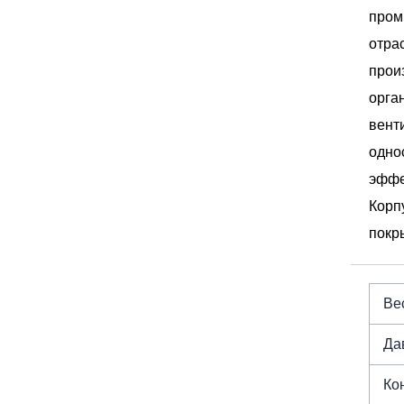
пром
отра
прои
орга
вент
одно
эффе
Корп
покр
Вес
Да
Ко