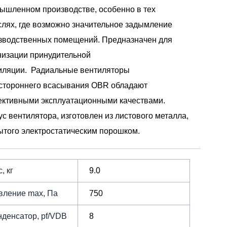
ышленном производстве, особенно в тех
слях, где возможно значительное задымление
зводственных помещений. Предназначен для
низации принудительной
иляции. Радиальные вентиляторы
стороннего всасывания OBR обладают
ктивными эксплуатационными качествами.
ус вентилятора, изготовлен из листового металла,
ытого электростатическим порошком.
, кг
9.0
вление max, Па
750
нденсатор, pf/VDB
8