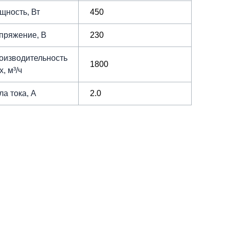
щность, Вт
450
пряжение, В
230
оизводительность
1800
, м³/ч
ла тока, А
2.0