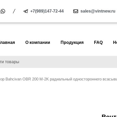
+7(989)147-72-44
sales@vintnew.ru
Главная
О компании
Продукция
FAQ
Н
ор Bahcivan OBR 200 M-2K радиальный одностороннего всасыван
Вент