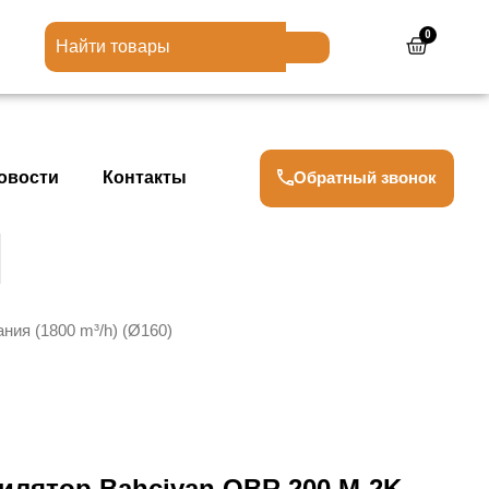
0
Cart
Обратный звонок
овости
Контакты
ия (1800 m³/h) (Ø160)
илятор Bahcivan OBR 200 M-2K