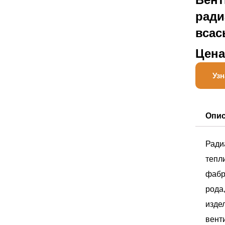
ради
всас
Цена
Узн
Опи
Ради
тепли
фабр
рода
изде
вент