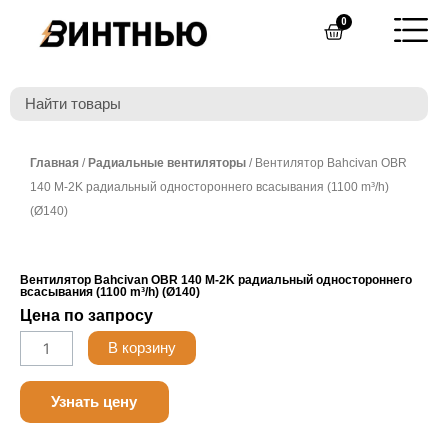
Перейти
0
Cart
к
содержимому
Главная
/
Радиальные вентиляторы
/ Вентилятор Bahcivan OBR
140 M-2K радиальный одностороннего всасывания (1100 m³/h)
(Ø140)
Вентилятор Bahcivan OBR 140 M-2K радиальный одностороннего
всасывания (1100 m³/h) (Ø140)
Цена по запросу
Количество
В корзину
товара
Belimo
Узнать цену
LF230