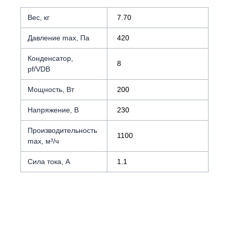
Вес, кг
7.70
Давление max, Па
420
Конденсатор,
8
pf/VDB
Мощность, Вт
200
Напряжение, В
230
Производительность
1100
max, м³/ч
Сила тока, А
1.1