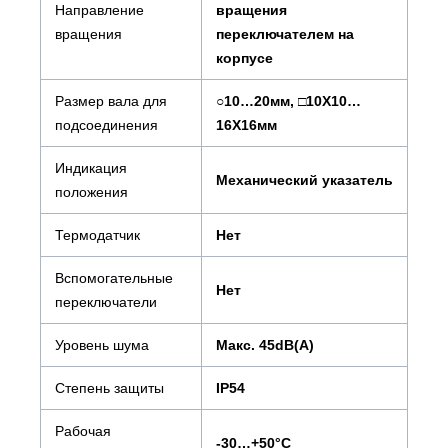
Направление
вращения
вращения
переключателем на
корпусе
Размер вала для
○10…20мм, □10X10…
подсоединения
16X16мм
Индикация
Механический указатель
положения
Термодатчик
Нет
Вспомогательные
Нет
переключатели
Уровень шума
Макс. 45dB(A)
Степень защиты
IP54
Рабочая
-30…+50°С