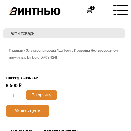
Перейти
0
Cart
к
содержимому
Главная
/
Электроприводы
/
Lufberg
/
Приводы без возвратной
пружины
/ Lufberg DA08N24P
Lufberg DA08N24P
9 500
₽
Количество
В корзину
товара
Belimo
Узнать цену
LF230