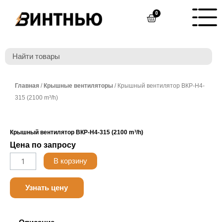
Перейти
0
Cart
к
содержимому
Главная
/
Крышные вентиляторы
/ Крышный вентилятор ВКР-Н4-
315 (2100 m³/h)
Крышный вентилятор ВКР-Н4-315 (2100 m³/h)
Цена по запросу
Количество
В корзину
товара
Nanotek
Узнать цену
LF24B
3.0