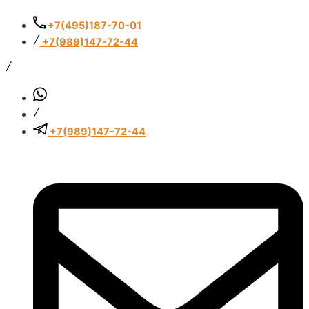
Перейти
Количество
Количество
к
товара
товара
+7(495)187-70-01
содержимому
Belimo
Belimo
+7(989)147-72-44
LF230
LF230
+7(989)147-72-44