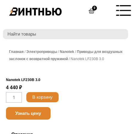
Перейти
0
Cart
к
содержимому
Главная
/
Электроприводы
/
Nanotek
/
Приводы для воздушных
заслонок с возвратной пружиной
/ Nanotek LF230B 3.0
Nanotek LF230B 3.0
4 440
₽
Количество
В корзину
товара
Nanotek
Узнать цену
LF24B
3.0