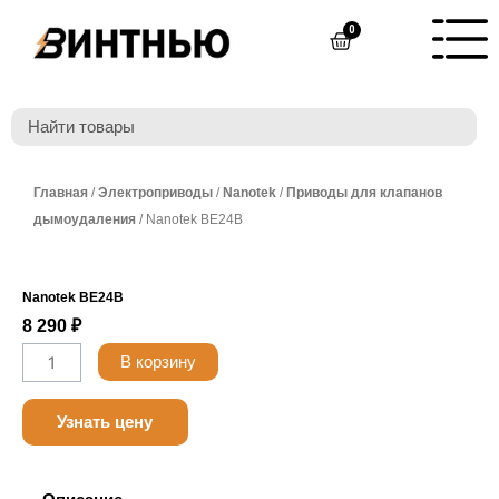
Перейти
0
Cart
к
содержимому
Главная
/
Электроприводы
/
Nanotek
/
Приводы для клапанов
дымоудаления
/ Nanotek BE24B
Nanotek BE24B
8 290
₽
Количество
В корзину
товара
Belimo
Узнать цену
LF230