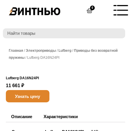
Перейти
0
Cart
к
содержимому
Главная
/
Электроприводы
/
Lufberg
/
Приводы без возвратной
пружины
/ Lufberg DA16N24PI
Lufberg DA16N24PI
11 661
₽
Узнать цену
Описание
Характеристики