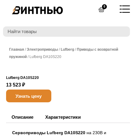
Перейти
0
Cart
к
содержимому
Главная
/
Электроприводы
/
Lufberg
/
Приводы с возвратной
пружиной
/ Lufberg DA10S220
Lufberg DA10S220
13 523
₽
Узнать цену
Описание
Характеристики
Сервоприводы Lufberg DA10S220
на 230В и