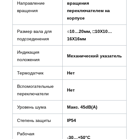
Направление
вращения
вращения
переключателем на
корпусе
Размер вала для
○10…20мм, □10X10…
подсоединения
16X16мм
Индикация
Механический указатель
положения
Термодатчик
Нет
Вспомогательные
Нет
переключатели
Уровень шума
Макс. 45dB(A)
Степень защиты
IP54
Рабочая
-30…+50°С