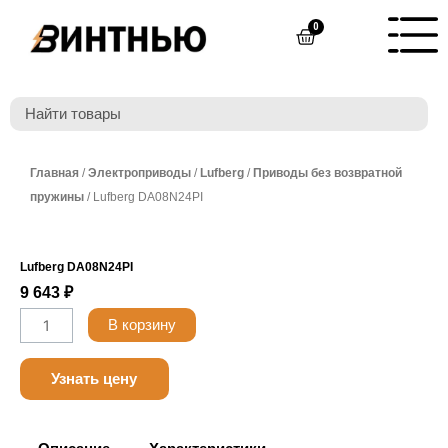
Перейти
0
Cart
к
содержимому
Главная
/
Электроприводы
/
Lufberg
/
Приводы без возвратной
пружины
/ Lufberg DA08N24PI
Lufberg DA08N24PI
9 643
₽
Количество
В корзину
товара
Belimo
Узнать цену
NF24A-
S2