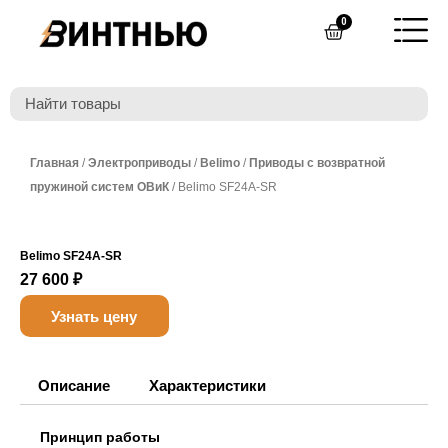
Перейти
0
Cart
к
содержимому
Главная
/
Электроприводы
/
Belimo
/
Приводы с возвратной
пружиной систем ОВиК
/ Belimo SF24A-SR
Belimo SF24A-SR
27 600
₽
Узнать цену
Описание
Характеристики
Принцип работы