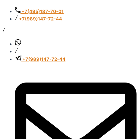
Перейти
Количество
Количество
к
товара
товара
+7(495)187-70-01
содержимому
Belimo
Belimo
+7(989)147-72-44
LF230
LF230
+7(989)147-72-44