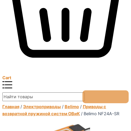
Cart
Главная
/
Электроприводы
/
Belimo
/
Приводы с
возвратной пружиной систем ОВиК
/ Belimo NF24A-SR