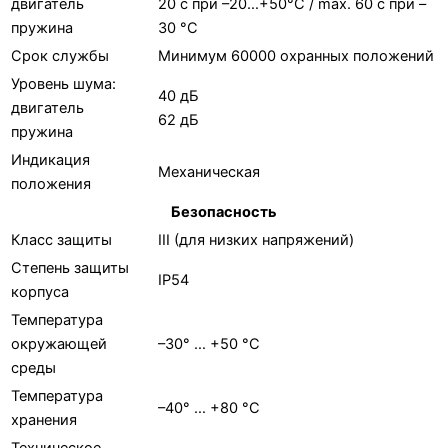
двигатель
20 с при –20…+50°С / max. 60 с при –
пружина
30 °С
Срок службы
Минимум 60000 охранных положений
Уровень шума:
40 дБ
двигатель
62 дБ
пружина
Индикация
Механическая
положения
Безопасность
Класс защиты
III (для низких напряжений)
Степень защиты
IP54
корпуса
Температура
окружающей
–30° … +50 °C
cреды
Температура
–40° … +80 °C
хранения