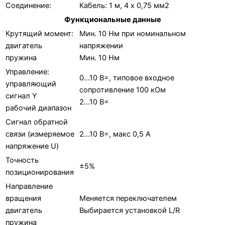
Соединение:
Кабель: 1 м, 4 x 0,75 мм2
Функциональные данные
Крутящий момент:
Мин. 10 Нм при номинальном
двигатель
напряжении
пружина
Мин. 10 Нм
Управление:
0…10 В=, типовое входное
управляющий
сопротивление 100 кОм
сигнал Y
2…10 В=
рабочий диапазон
Сигнал обратной
связи (измеряемое
2…10 В=, макс 0,5 А
напряжение U)
Точность
±5%
позиционирования
Направление
вращения
Меняется переключателем
двигатель
Выбирается установкой L/R
пружина