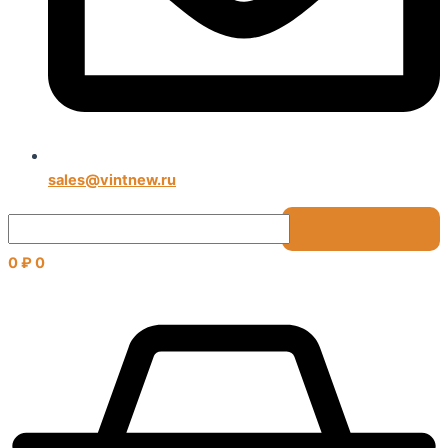
sales@vintnew.ru
0
₽
0