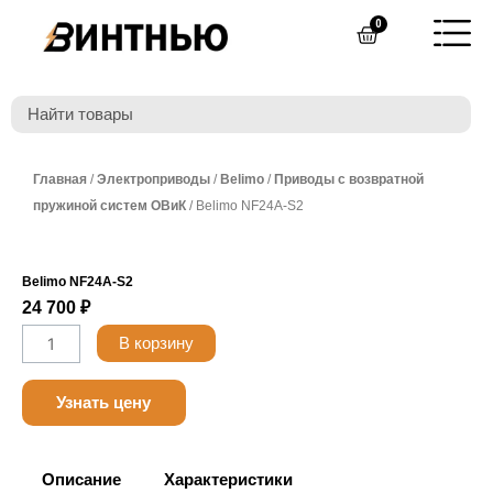
Перейти
0
Cart
к
содержимому
Главная
/
Электроприводы
/
Belimo
/
Приводы с возвратной
пружиной систем ОВиК
/ Belimo NF24A-S2
Belimo NF24A-S2
24 700
₽
Количество
В корзину
товара
Belimo
Узнать цену
NF24A-
S2
Описание
Характеристики