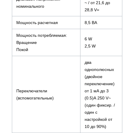
~ / от 21,6 до
номинального
28,8 V=
Мощность расчетная
8,5 ВА
Мощность потребляемая:
6 W
Вращение
2,5 W
Покой
два
однополюсных
(двойное
переключение)
Переключатели
от 1 мА до 3
(вспомогательные)
(0.5)А 250 V~
(один фиксир. /
один с
настройкой от
10 до 90%)