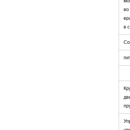
мо
во
вр
в 
Со
пи
Кр
дв
пр
Уп
уп