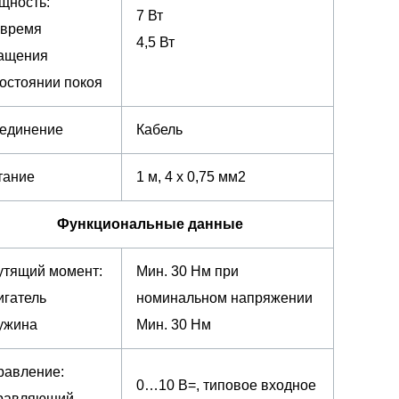
щность:
7 Вт
 время
4,5 Вт
ащения
состоянии покоя
единение
Кабель
тание
1 м, 4 x 0,75 мм2
Функциональные данные
утящий момент:
Мин. 30 Нм при
игатель
номинальном напряжении
ужина
Мин. 30 Нм
равление:
0…10 В=, типовое входное
равляющий