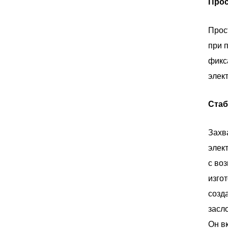
Прос
Прос
при 
фикс
элек
Стаб
Захв
элек
с во
изго
созд
засл
Он в