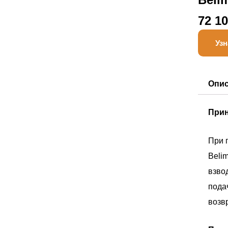
72 1
Узн
Опи
Прин
При 
Beli
взво
пода
возв