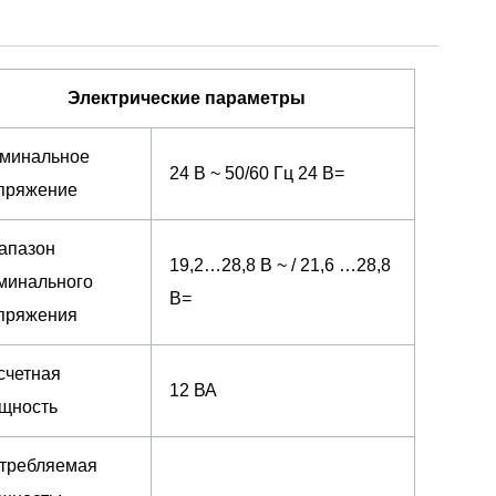
Электрические параметры
минальное
24 В ~ 50/60 Гц 24 В=
пряжение
апазон
19,2…28,8 В ~ / 21,6 …28,8
минального
В=
пряжения
счетная
12 ВА
щность
требляемая