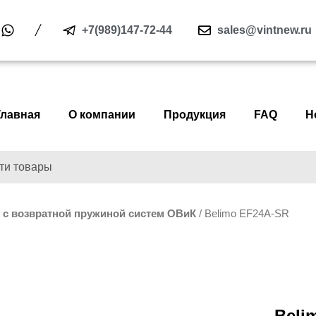
+7(989)147-72-44
sales@vintnew.ru
Главная
О компании
Продукция
FAQ
Н
с возвратной пружиной систем ОВиК
/ Belimo EF24A-SR
Beli