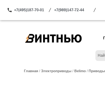
Перейти
к
+7(495)187-70-01
+7(989)147-72-44
содержимому
Главная
/
Электроприводы
/
Belimo
/
Приводы 