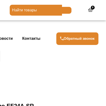
0
Cart
Обратный звонок
овости
Контакты
mo EF24A-SR