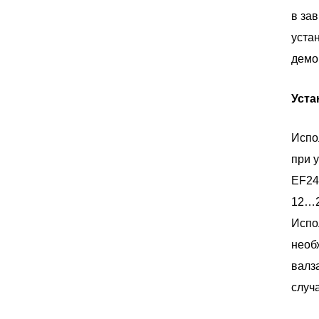
в за
уста
демо
Уста
Испо
при 
EF24
12…2
Испо
необ
валз
случ