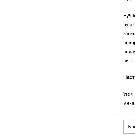
Ручн
ручн
забл
пово
пода
пита
Наст
Угол
меха
Бр