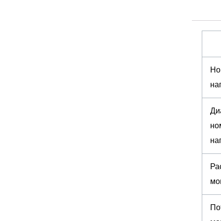
Но
на
Ди
но
на
Ра
мо
По