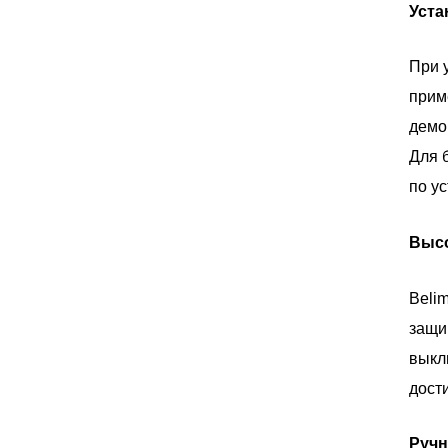
Уста
При 
прим
демо
Для 
по у
Высо
Beli
защи
выкл
дост
Ручн