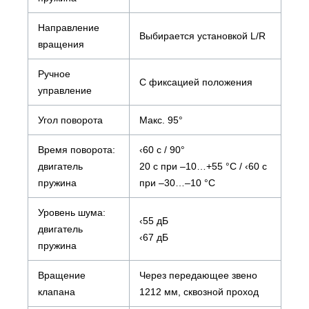
Направление
Выбирается установкой L/R
вращения
Ручное
С фиксацией положения
управление
Угол поворота
Макс. 95°
Время поворота:
‹60 с / 90°
двигатель
20 с при –10…+55 °С / ‹60 с
пружина
при –30…–10 °С
Уровень шума:
‹55 дБ
двигатель
‹67 дБ
пружина
Вращение
Через передающее звено
клапана
1212 мм, сквозной проход