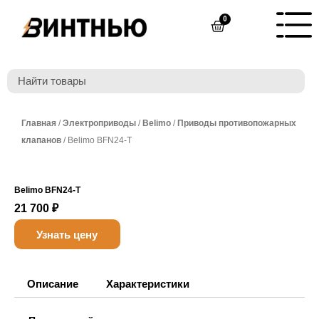
Перейти
0
Cart
к
содержимому
Главная
/
Электроприводы
/
Belimo
/
Приводы противопожарных
клапанов
/ Belimo BFN24-T
Belimo BFN24-T
21 700
₽
Узнать цену
Описание
Характеристики