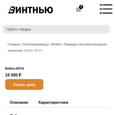
Перейти
0
Cart
к
содержимому
Главная
/
Электроприводы
/
Belimo
/
Приводы противопожарных
клапанов
/ Belimo BF24
Belimo BF24
16 500
₽
Узнать цену
Описание
Характеристики