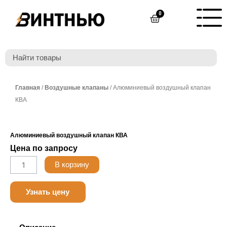
Перейти
0
Cart
к
содержимому
Главная
/
Воздушные клапаны
/ Алюминиевый воздушный клапан
КВА
Алюминиевый воздушный клапан КВА
Цена по запросу
Количество
В корзину
товара
Belimo
Узнать цену
NF230A-
S2