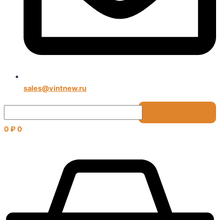
sales@vintnew.ru
0
₽
0